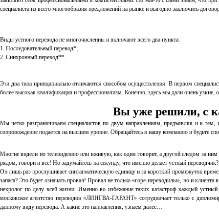
заявляют себя профессиональными и компетентными. Но мы-то с Вами знаем, что при п
специалиста из всего многообразия предложений на рынке и выгодно заключить догово
Виды устного перевода не многочисленны и включают всего два пункта:
1. Последовательный перевод*;
2. Синхронный перевод**.
Эти два типа принципиально отличаются способом осуществления. В первом специалист
более высокая квалификация и профессионализм. Конечно, здесь мы дали очень узкие, 
Вы уже решили, с к
Мы четко разграничиваем специалистов по двум направлениям, предъявляя и к тем, 
сопровождение подается на высшем уровне. Обращайтесь в нашу компанию и будьте сп
Многие видели по телевидению или вживую, как один говорит, а другой следом за ним п
рядом, говори и все! Но задумайтесь на секунду, что именно делает устный переводчик? 
Он лишь раз прослушивает синтагматическую единицу и за короткий промежуток времени 
запаса? Это будет означать провал! Провал не только «горе-переводилы», но и клиент
некролог по делу всей жизни. Именно во избежание таких катастроф каждый устный 
московское агентство переводов «ЛИНГВА-ГАРАНТ» сотрудничает только с дипломир
данному виду перевода. А какие это направления, узнаем далее…