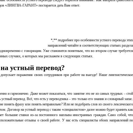
ые особенности устного перевода следует обратить внимание? Как выбрать грамотного
водов «ЛИНГВА-ГАРАНТ» постарается дать Вам ответ.
*,** подробнее про особенности устного перевода этих
направлений читайте в соответствующих статьях раздела
 одновременно с говорящим. Уже становится понятным, что во втором случае требуется
 иных случаях, о которых мы расскажем в следующих статьях.
 на устный перевод?
опускает поражения своих сотрудников при работе на выезде! Наше лингвистическое
енно и гармонично. Даже может показаться, что занятие это не из самых трудных – стой
стный перевод. Всё, что есть у переводчика – это только его знания и словарный запас.
е понять фразу или понять неправильно? Или не подобрать слов из своего лексического
лом. Договор на устный перевод с таким «специалистом» далее можно будет хранить как
ет большие ставки из-за постоянного наплыва иностранных граждан. Само собой, что
ложительные отзывы о своей работе. У нас есть специалисты обоих направлений по