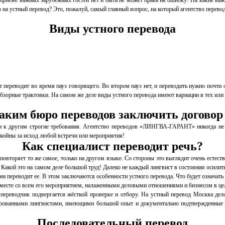
риеме важных зарубежных гостей нет и быть не может права на ошибку! На какие важн
р на устный перевод? Это, пожалуй, самый главный вопрос, на который агентство пере
Виды устного перевода
 переводит во время пауз говорящего. Во втором пауз нет, и переводить нужно почти
обзорные трактовки. На самом же деле виды устного перевода имеют вариации в тех или
аким бюро переводов заключить договор
и к другим строгие требования. Агентство переводов «ЛИНГВА-ГАРАНТ» никогда не д
окойны за исход любой встречи или мероприятия!
Как специалист переводит речь?
овторяет то же самое, только на другом языке. Со стороны это выглядит очень естеств
Какой это на самом деле большой труд! Далеко не каждый лингвист в состоянии осилить у
переводит ее. В этом заключаются особенности устного перевода. Что будет означать н
а вместе со всем его мероприятием, налаженными деловыми отношениями и бизнесом в це
переводчик подвергается жёсткой проверке и отбору. На устный перевод Москва дела
ованными лингвистами, имеющими большой опыт и документально подтвержденные по
Последовательный перевод