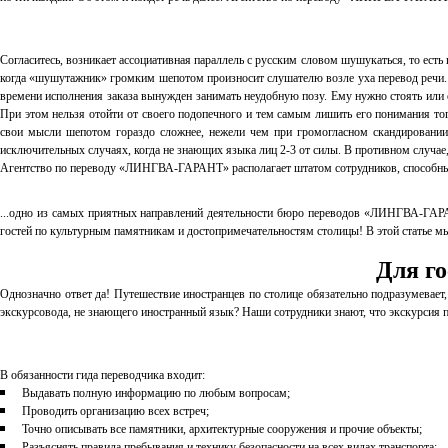
Согласитесь, возникает ассоциативная параллель с русским словом шушукаться, то есть
когда «шушутажник» громким шепотом произносит слушателю возле уха перевод речи. П
времени исполнения заказа вынужден занимать неудобную позу. Ему нужно стоять или с
При этом нельзя отойти от своего подопечного и тем самым лишить его понимания того
свои мысли шепотом гораздо сложнее, нежели чем при громогласном скандировании. 
исключительных случаях, когда не знающих языка лиц 2-3 от силы. В противном случае
Агентство по переводу «ЛИНГВА-ГАРАНТ» располагает штатом сотрудников, способных 
...одно из самых приятных направлений деятельности бюро переводов «ЛИНГВА-ГАРА
гостей по культурным памятникам и достопримечательностям столицы! В этой статье м
Для го
Однозначно ответ да! Путешествие иностранцев по столице обязательно подразумевает, 
экскурсовода, не знающего иностранный язык? Наши сотрудники знают, что экскурсия п
В обязанности гида переводчика входит:
Выдавать полную информацию по любым вопросам;
Проводить организацию всех встреч;
Точно описывать все памятники, архитектурные сооружения и прочие объекты;
Разъяснять правила пребывания и технику безопасности на всех видах транспорта;