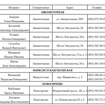
Нотариус
Станция метро
Адрес
Телефон
АВИАМОТОРНАЯ
Лазарева
Авиамоторная
ул. Авиамоторная, 28/6
(495) 673-34-0
Елена Валерьевна
Луговский
Авиамоторная
Шоссе Энтузиастов, 26
(495) 362-08-5
Александр Александрович
Поляков
Авиамоторная
Шоссе Энтузиастов, 20/а
(495) 361-50-6
Михаил Геннадиевич
Сугробов
Авиамоторная
Шоссе Энтузиастов, 26
(495) 362-08-5
Валерий Викторович
Шинкарюк
Авиамоторная
Шоссе Энтузиастов, 11/а, к. 3
(495) 362-69-4
Марина Юрьевна
Юрова
Авиамоторная
Шоссе Энтузиастов, 20-а
(495) 361-50-6
Анна Александровна
МАРКСИСТСКАЯ/ТАГАНСКАЯ
Милевский
(495) 580-60-1
Марксистская
пер. Маяковского, д. 2
Владислав Геннадиевич
(495) 543-63-7
НОВОГИРЕЕВО
Вербицкая
Новогиреево
Федеративный просп., 48, к. 1
(495) 305-84-3
Лариса Яковлевна
Гончаров
Новогиреево
ул. Новокосинская,10, к.3
(495) 702-72-1
Владимир Константинович