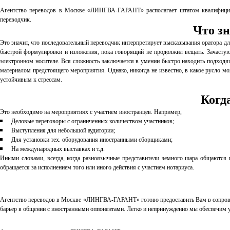
Агентство переводов в Москве «ЛИНГВА-ГАРАНТ» располагает штатом квалифициров
переводчик.
Что зн
Это значит, что последовательный переводчик интерпретирует высказывания оратора д
быстрой формулировки и изложения, пока говорящий не продолжил вещать. Зачастую о
электронном носителе. Вся сложность заключается в умении быстро находить подходящ
материалом предстоящего мероприятия. Однако, никогда не известно, в какое русло м
устойчивым к стрессам.
Когд
Это необходимо на мероприятиях с участием иностранцев. Например,
Деловые переговоры с ограниченных количеством участников;
Выступления для небольшой аудитории;
Для установки тех. оборудования иностранными сборщиками;
На международных выставках и т.д.
Иными словами, всегда, когда разноязычные представители земного шара общаются и 
обращается за исполнением того или иного действия с участием нотариуса.
Агентство переводов в Москве «ЛИНГВА-ГАРАНТ» готово предоставить Вам в сопровож
барьер в общении с иностранными оппонентами. Легко и непринужденно мы обеспечим