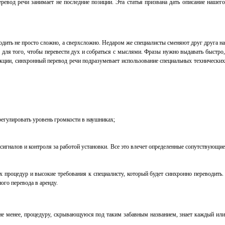
од речи занимает не последние позиции. Эта статья призвана дать описание нашего
одить не просто сложно, а сверхсложно. Недаром же специалисты сменяют друг друга на
 для того, чтобы перевести дух и собраться с мыслями. Фразы нужно выдавать быстро,
кции, синхронный перевод речи подразумевает использование специальных технических
регулировать уровень громкости в наушниках;
сигналов и контроля за работой установки. Все это влечет определенные сопутствующие
процедур и высокие требования к специалисту, который будет синхронно переводить.
го перевода в аренду.
 не менее, процедуру, скрывающуюся под таким забавным названием, знает каждый или