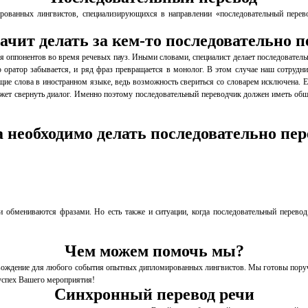
анных лингвистов, специализирующихся в направлении «последовательный перевод
ачит делать за кем-то последовательно п
ля оппонентов во время речевых пауз. Иными словами, специалист делает последовател
ратор забывается, и ряд фраз превращается в монолог. В этом случае наш сотрудник
ие слова в иностранном языке, ведь возможность свериться со словарем исключена. Ед
ожет свернуть диалог. Именно поэтому последовательный переводчик должен иметь обш
а необходимо делать последовательно пер
обмениваются фразами. Но есть также и ситуации, когда последовательный перевод о
Чем можем помочь мы?
дение для любого события опытных дипломированных лингвистов. Мы готовы поручить
 успех Вашего мероприятия!
Синхронный перевод речи