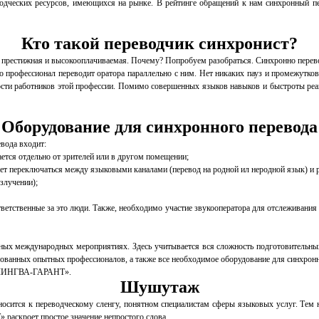
еских ресурсов, имеющихся на рынке. В рейтинге обращений к нам синхронный перев
Кто такой переводчик синхронист?
мя престижная и высокооплачиваемая. Почему? Попробуем разобраться. Синхронно перев
о профессионал переводит оратора параллельно с ним. Нет никаких пауз и промежутков
мости работников этой профессии. Помимо совершенных языков навыков и быстроты реа
Оборудование для синхронного перевода
евода входит:
ается отдельно от зрителей или в другом помещении;
ляет переключаться между языковыми каналами (перевод на родной ил неродной язык) и 
злучении);
ветственные за это люди. Также, необходимо участие звукооператора для отслеживания 
ых международных мероприятиях. Здесь учитывается вся сложность подготовительных 
анных опытных профессионалов, а также все необходимое оборудование для синхронно
ми «ЛИНГВА-ГАРАНТ».
Шушутаж
тносится к переводческому сленгу, понятном специалистам сферы языковых услуг. Тем
раскроет простое значение непростого слова.