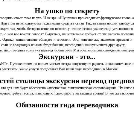
На ушко по секрету
 говорить что-то тихо на ухо. И не зря. «Шушутаж» происходит от французского слова «
ри этом не используются технические средства связи. Так, за вызывающим улыбку сло
идеть так, чтобы беспрепятственно шептать у человеческого уха перевод услышанного. 
, о чем все вокруг говорят. В-третьих, нашептывание требует от специалиста постоян
Однако, нашептывание обладает и плюсами. Это, конечно же, экономия времени и ср
, если не владеющих языком будет больше, переводчики начнут мешать друг другу.
тихо говорить возле уха перевод любой речи. Мы обеспечим сопровождение иностранц
Экскурсии - это...
НТ». Путешествиям по новым местам всегда сопутствуют радость и положительные э
ы расскажем, какие услуги предоставят Вам наши гиды переводчики в Москве.
стей столицы экскурсия перевод предпо
что для них будет обеспечено качественное лингвистическое сопровождение. Ну какое ж
еревод требует всегда, и выполняют свою работу на высшем уровне! В чем же заключае
Обязанности гида переводчика