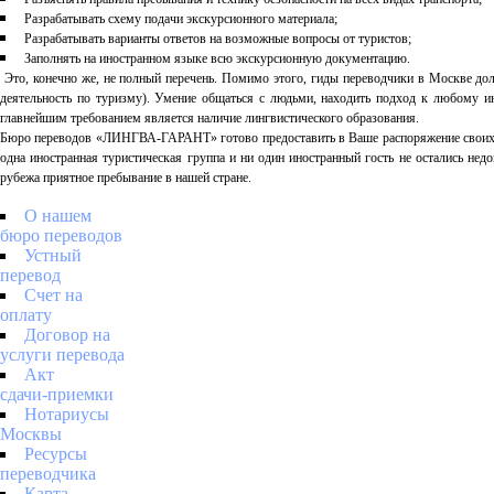
Разрабатывать схему подачи экскурсионного материала;
Разрабатывать варианты ответов на возможные вопросы от туристов;
Заполнять на иностранном языке всю экскурсионную документацию.
Это, конечно же, не полный перечень. Помимо этого, гиды переводчики в Москве дол
деятельность по туризму). Умение общаться с людьми, находить подход к любому ин
главнейшим требованием является наличие лингвистического образования.
Бюро переводов «ЛИНГВА-ГАРАНТ» готово предоставить в Ваше распоряжение своих лу
одна иностранная туристическая группа и ни один иностранный гость не остались не
рубежа приятное пребывание в нашей стране.
О нашем
бюро переводов
Устный
перевод
Счет на
оплату
Договор на
услуги перевода
Акт
сдачи-приемки
Нотариусы
Москвы
Ресурсы
переводчика
Карта