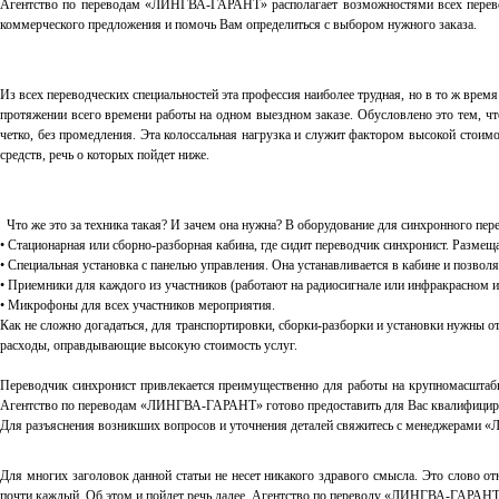
Агентство по переводам «ЛИНГВА-ГАРАНТ» располагает возможностями всех переводч
коммерческого предложения и помочь Вам определиться с выбором нужного заказа.
Из всех переводческих специальностей эта профессия наиболее трудная, но в то ж вре
протяжении всего времени работы на одном выездном заказе. Обусловлено это тем, чт
четко, без промедления. Эта колоссальная нагрузка и служит фактором высокой стои
средств, речь о которых пойдет ниже.
Что же это за техника такая? И зачем она нужна? В оборудование для синхронного пер
• Стационарная или сборно-разборная кабина, где сидит переводчик синхронист. Размещ
• Специальная установка с панелью управления. Она устанавливается в кабине и позво
• Приемники для каждого из участников (работают на радиосигнале или инфракрасном и
• Микрофоны для всех участников мероприятия.
Как не сложно догадаться, для транспортировки, сборки-разборки и установки нужны от
расходы, оправдывающие высокую стоимость услуг.
Переводчик синхронист привлекается преимущественно для работы на крупномасштабн
Агентство по переводам «ЛИНГВА-ГАРАНТ» готово предоставить для Вас квалифициров
Для разъяснения возникших вопросов и уточнения деталей свяжитесь с менеджера
Для многих заголовок данной статьи не несет никакого здравого смысла. Это слово о
почти каждый. Об этом и пойдет речь далее. Агентство по переводу «ЛИНГВА-ГАРАНТ» 