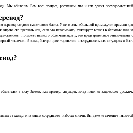
». Мы объясним Вам весь процесс, расскажем, что и как делает последовательный
еревод?
ьно перевод каждого смыслового блока. У него есть небольшой промежуток времени для
 вправе его прервать или, если это невозможно, фиксирует тезисы в блокноте или на
инственное, что может немного облегчить задачу, это предварительное ознакомление с
ирный лексический запас, быстро ориентироваться в затруднительных ситуациях и быть
евод?
бязателен в силу Закона. Как пример, ситуация, когда лицо, не владеющее русским,
ся за каждого из наших сотрудников. Работая с нами, Вы даже не заметите языковой