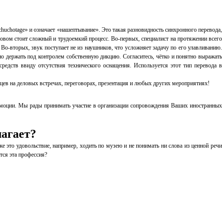
chuchotage» и означает «нашептывание». Это такая разновидность синхронного перевода,
вом стоит сложный и трудоемкий процесс. Во-первых, специалист на протяжении всего
Во-вторых, звук поступает не из наушников, что усложняет задачу по его улавливанию.
но держать под контролем собственную дикцию. Согласитесь, чётко и понятно выражать
едств ввиду отсутствия технического оснащения. Используется этот тип перевода в
ев на деловых встречах, переговорах, презентация и любых других мероприятиях!
моции. Мы рады принимать участие в организации сопровождения Ваших иностранных
лагает?
е это удовольствие, например, ходить по музею и не понимать ни слова из ценной речи
тся эта профессия?